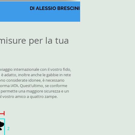
DI ALESSIO BRESCINI
misure per la tua
viaggio internazionale con il vostro fido,
n è adatto, inoltre anche le gabbie in rete
sono considerate idonee, è necessario
norma IATA. Quest’ultimo, se conforme
, permette una maggiore sicurezza e un
al vostro amico a quattro zampe.