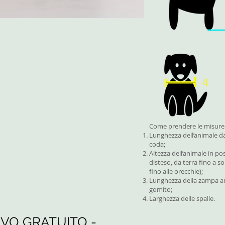
Come prendere le misure 
Lunghezza dell’animale dal
coda;
Altezza dell’animale in pos
disteso, da terra fino a so
fino alle orecchie);
Lunghezza della zampa ant
gomito;
Larghezza delle spalle.
IVO GRATUITO -