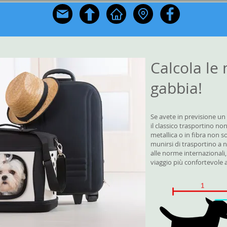
Calcola le 
gabbia!
Se avete in previsione un 
il classico trasportino no
metallica o in fibra non 
munirsi di trasportino a 
alle norme internazionali
viaggio più confortevole 